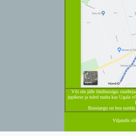
Või siis jälle liinibussiga: raudte
jupikese ja tuled maha kas Ugala võ
Bussiaegu on hea uurida 
Viljandis sõ