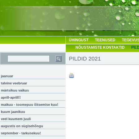
ÜHINGUST
TEENUSED
TEGEVUS
NÕUSTAMISTE KONTAKTID
PIL
PILDID 2021
jaanuar
talvine veebruar
märtsikuu vaikus
aprill-aprill!!
maikuu - toomepuu õitsemise kuu!
kuum jaanikuu
veel kuumem juuli
augustis on sügisehõngu
september - tarkusekuu!