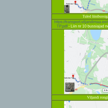
Tuled liinibussig
https://transport.viljandimaa.e
TP.pdf
- Liin nr 10 bussiajad 
Viljandi rongi