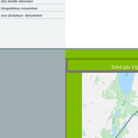
üks imelik oktoober
hingedekuu november
ooo jõulukuu- detsember
Tuled jala Vil