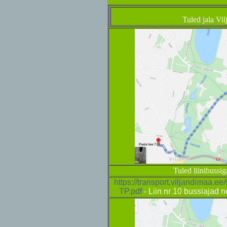
Tuled jala Vil
Tuled liinibussig
https://transport.viljandimaa.e
TP.pdf
- Liin nr 10 bussiajad 