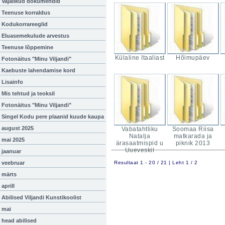
Vajalikud dokumendid
Teenuse korraldus
Kodukorrareeglid
Eluasemekulude arvestus
Teenuse lõppemine
Külaline Itaaliast
Hõimupäev
Fotonäitus "Minu Viljandi"
Kaebuste lahendamise kord
Lisainfo
Mis tehtud ja teoksil
Fotonäitus "Minu Viljandi"
Singel Kodu pere plaanid kuude kaupa
august 2025
Vabatahtliku
Soomaa Riisa
Natalja
matkarada ja
mai 2025
ärasaatmispid u
piknik 2013
Uueveskil
jaanuar
veebruar
Resultaat 1 - 20 / 21 | Leht 1 / 2
märts
aprill
Abilised Viljandi Kunstikoolist
mai
head abilised