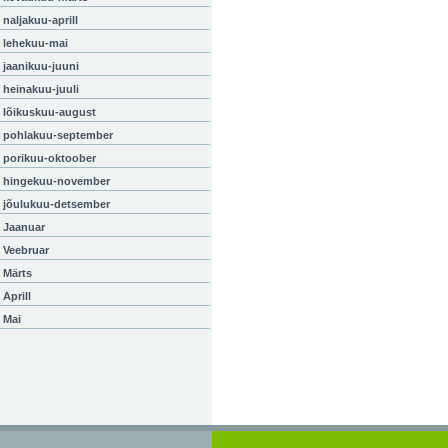
naljakuu-aprill
lehekuu-mai
jaanikuu-juuni
heinakuu-juuli
lõikuskuu-august
pohlakuu-september
porikuu-oktoober
hingekuu-november
jõulukuu-detsember
Jaanuar
Veebruar
Märts
Aprill
Mai