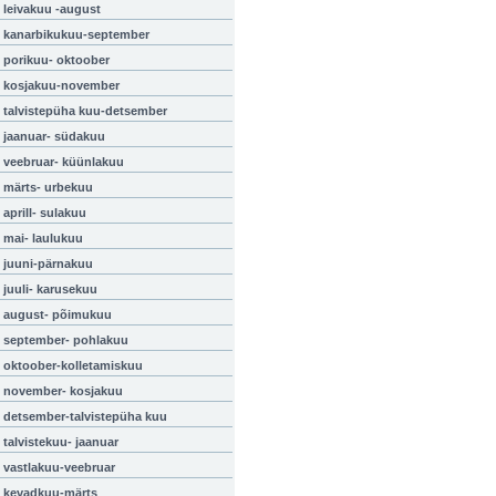
leivakuu -august
kanarbikukuu-september
porikuu- oktoober
kosjakuu-november
talvistepüha kuu-detsember
jaanuar- südakuu
veebruar- küünlakuu
märts- urbekuu
aprill- sulakuu
mai- laulukuu
juuni-pärnakuu
juuli- karusekuu
august- põimukuu
september- pohlakuu
oktoober-kolletamiskuu
november- kosjakuu
detsember-talvistepüha kuu
talvistekuu- jaanuar
vastlakuu-veebruar
kevadkuu-märts