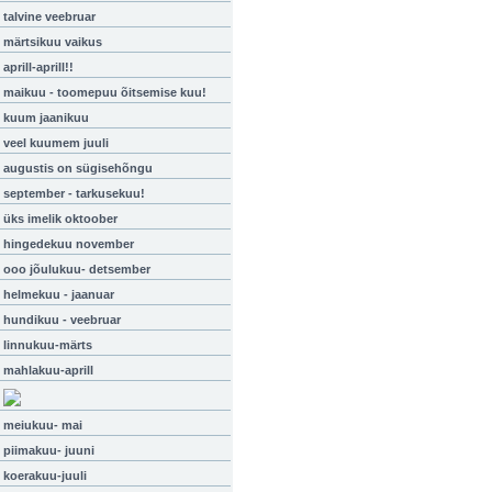
talvine veebruar
märtsikuu vaikus
aprill-aprill!!
maikuu - toomepuu õitsemise kuu!
kuum jaanikuu
veel kuumem juuli
augustis on sügisehõngu
september - tarkusekuu!
üks imelik oktoober
hingedekuu november
ooo jõulukuu- detsember
helmekuu - jaanuar
hundikuu - veebruar
linnukuu-märts
mahlakuu-aprill
meiukuu- mai
piimakuu- juuni
koerakuu-juuli