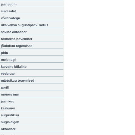
jaanijuuni
suvesalat
võileivategu
üks vahva augustipäev Tartus
savine oktoober
toimekas november
jõulukuu tegemised
pidu
meie tugi
karvane külaline
veebruar
märtsikuu tegemised
aprill
mõnus mai
jaanikuu
kesksuvi
augustikuu
sügis algab
oktoober