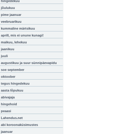
hingedekuu
jõulukuu
pime jaanuar
veebruarikuu
kummaline märtsikuu
aprill, mis ei unune kunagi!
maikuu, lehekuu
jaanikuu
juuli
augustikuu ja suur sünnipäevapidu
soe september
oktoober
tegus hingedekuu
aasta lõpukuu
abivajaja
hingehoid
peaasi
Lahendus.net
abi koroonaküsimustes
jaanuar