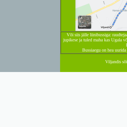
Või siis jälle liinibussiga: raudte
jupikese ja tuled maha kas Ugala võ
Bussiaegu on hea uurida 
Viljandis sõ