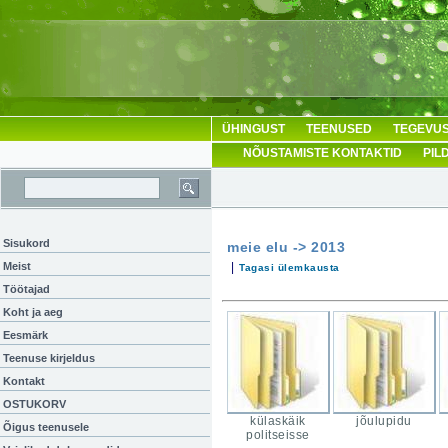
ÜHINGUST
TEENUSED
TEGEVUS
NÕUSTAMISTE KONTAKTID
PIL
Sisukord
meie elu -> 2013
Meist
|
Tagasi ülemkausta
Töötajad
Koht ja aeg
Eesmärk
Teenuse kirjeldus
Kontakt
OSTUKORV
külaskäik
jõulupidu
Õigus teenusele
politseisse